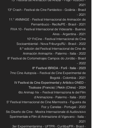
13º Festival de Animación de Anibar - Peja - Kosovo -
2021
13° Crash - Festival de Cine Fantástico - Goiânia - Brasil
- 2021
11.º ANIMAGE - Festival Internacional de Animación de
Pernambuco - Recife/PE - Brasil - 2021
FIVA 10 - Festival Internacional de Videoarte - Buenos
Aires - Argentina - 2021
10° FriCine - Festival Internacional de Cine
Socioambiental - Nova Friburgo/RJ - Brasil - 2022
8.ª edición del Festival Internacional de Cine de
Animación Animaphix - Palermo - Italia - 2022
8º Festival de Cortometrajes Campos do Jordão - Brasil
- 2022
8º Festival IBRIDA - Forlì - Italia - 2023
7mo Cine Autopsia – Festival de Cine Experimental de
Bogotá - Colombia - 2021
IV Festival de Cine Experimental y Artístico ONED -
Toulouse (Francia) | Pekín (China) - 2024
6to Animap
hix – Festival Internaziona
le del Film
d'Animazione - Palermo - Italia - 2022
5º Festival Internacional de Cine Marmostra - Figueira da
Foz y Canelas - Portugal - 2022
5to Diseño de Cine - Mostra Internazionale di Audiovisivo
Sperimentale e Film di Animazione di Vigevano - Italia -
2021
3er Experimentanima - UFTPR - Curitiba/PR - Brasil -