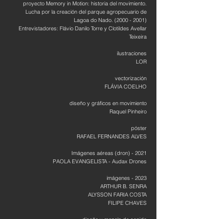
proyecto Memory in Motion: historia del movimiento.
Lucha por la creación del parque agropecuario de
Lagoa do Nado.
(2000 - 2001)
Entrevistadores: Flávio Danilo Torre y Clotildes Avellar
Teixeira
ilustraciones
LOR
vectorización
FLÁVIA COELHO
diseño y gráficos en movimiento
Raquel Pinheiro
póster
RAFAEL FERNANDES ALVES
Imágenes aéreas (dron) - 2021
PAOLA EVANGELISTA - Audax Drones
imágenes - 2023
ARTHUR B. SENRA
ALYSSON FARIA COSTA
FILIPE CHAVES