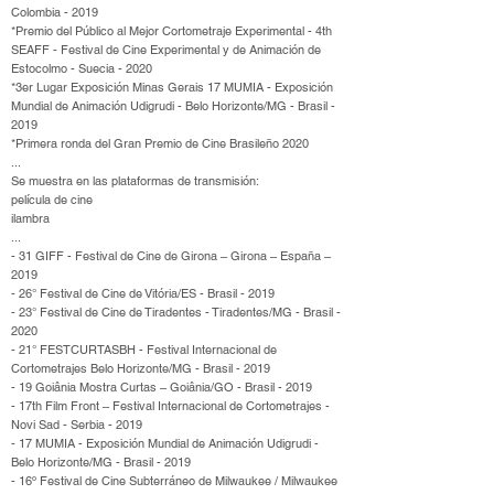
Colombia - 2019
*Premio del Público al Mejor Cortometraje Experimental - 4th
SEAFF - Festival de Cine Experimental y de Animación de
Estocolmo - Suecia - 2020
*3er Lugar Exposición Minas Gerais 17 MUMIA - Exposición
Mundial de Animación Udigrudi - Belo Horizonte/MG - Brasil -
2019
*Primera ronda del Gran Premio de Cine Brasileño 2020
...
Se muestra en las plataformas de transmisión:
película de cine
ilambra
...
- 31 GIFF - Festival de Cine de Girona – Girona – España –
2019
- 26° Festival de Cine de Vitória/ES - Brasil - 2019
- 23° Festival de Cine de Tiradentes - Tiradentes/MG - Brasil -
2020
- 21° FESTCURTASBH - Festival Internacional de
Cortometrajes Belo Horizonte/MG - Brasil - 2019
- 19 Goiânia Mostra Curtas – Goiânia/GO - Brasil - 2019
- 17th Film Front – Festival Internacional de Cortometrajes -
Novi Sad - Serbia - 2019
- 17 MUMIA - Exposición Mundial de Animación Udigrudi -
Belo Horizonte/MG - Brasil - 2019
- 16º Festival de Cine Subterráneo de Milwaukee / Milwaukee