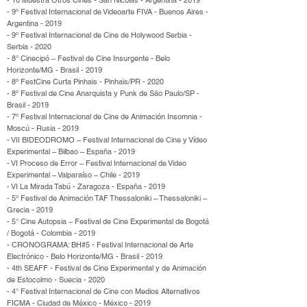
- 10 Muestra Otros Cines - San Nicolás - Argentina - 2019
- 9º Festival Internacional de Videoarte FIVA - Buenos Aires -
Argentina - 2019
- 9º Festival Internacional de Cine de Holywood Serbia -
Serbia - 2020
- 8° Cinecipó – Festival de Cine Insurgente - Belo
Horizonte/MG - Brasil - 2019
- 8º FestCine Curta Pinhais - Pinhais/PR - 2020
- 8º Festival de Cine Anarquista y Punk de São Paulo/SP -
Brasil - 2019
- 7º Festival Internacional de Cine de Animación Insomnia -
Moscú - Rusia - 2019
- VII BIDEODROMO – Festival Internacional de Cine y Vídeo
Experimental – Bilbao – España - 2019
- VI Proceso de Error – Festival Internacional de Video
Experimental – Valparaíso – Chile - 2019
- VI La Mirada Tabú - Zaragoza - España - 2019
- 5º Festival de Animación TAF Thessaloniki – Thessaloniki –
Grecia - 2019
- 5° Cine Autopsia – Festival de Cine Experimental de Bogotá
/ Bogotá - Colombia - 2019
- CRONOGRAMA: BH#5 - Festival Internacional de Arte
Electrónico - Belo Horizonte/MG - Brasil - 2019
- 4th SEAFF - Festival de Cine Experimental y de Animación
de Estocolmo - Suecia - 2020
- 4° Festival Internacional de Cine con Medios Alternativos
FICMA - Ciudad de México - México - 2019