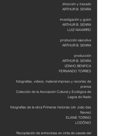
dirección y trazado
ARTHUR B. SENRA
investigación y guion
ARTHUR B. SENRA
LUIZ NAVARRO
producción ejecutiva
ARTHUR B. SENRA
producción
ARTHUR B. SENRA
IZINHO BENFICA
FERNANDO TORRES
fotografías, vídeos, material impreso y recortes de
prensa
Colección de la Asociación Cultural y Ecológica de
Lagoa do Nado
fotografías de la obra Primeras historias (dir. João das
Neves)
ELIANE TORINO
LODÔNIO
Recopilación de entrevistas en cinta de casete del