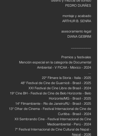
diseño y mezcla de sonido
PEDRO DURÃES
montaje y acabado
ARTHUR B. SENRA
asesoramiento legal
DIANA GEBRIM
___________
Premios y festivales
Mención especial en la categoría de Documental
Ambiental - V FICAA - México - 2024
...
22° Filmare la Storia - Italia - 2025
48º Festival de Cine de Guarnicê - Brasil - 2025
XXI Festival de Cine Libre de Brasil - 2024
19° Cine BH - Festival de Cine de Belo Horizonte - Belo
Horizonte/MG - Brasil - 2025
14° Filmambiente - Rio de Janeiro/RJ - Brasil - 2025
13° Olhar de Cinema - Festival Internacional de Cine de
Curitiba - Brasil - 2024
XII Sembrando Cine - Festival Internacional de Cine
Medioambiental - Perú - 2024
7º Festival Internacional de Cine Cultural de Nepal -
Nepal - 2026