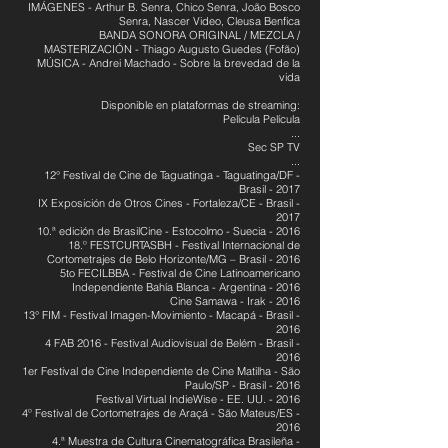
IMÁGENES - Arthur B. Senra, Chico Senra, João Bosco
Senra, Nascer Video, Cleusa Benfica
BANDA SONORA ORIGINAL / MEZCLA /
MASTERIZACIÓN - Thiago Augusto Guedes (Fofão)
MÚSICA - Andrei Machado - Sobre la brevedad de la
vida
Disponible en plataformas de streaming:
Película Película
...
Sec SP TV
...
12° Festival de Cine de Taguatinga - Taguatinga/DF -
Brasil - 2017
IX Exposición de Otros Cines - Fortaleza/CE - Brasil -
2017
10.ª edición de BrasilCine - Estocolmo - Suecia - 2016
18.º FESTCURTASBH - Festival Internacional de
Cortometrajes de Belo Horizonte/MG – Brasil - 2016
5to FECILBBA - Festival de Cine Latinoamericano
Independiente Bahía Blanca - Argentina - 2016
Cine Samawa - Irak - 2016
13° FIM - Festival Imagen-Movimiento - Macapá - Brasil -
2016
4 FAB 2016 - Festival Audiovisual de Belém - Brasil -
2016
1er Festival de Cine Independiente de Cine Matilha - São
Paulo/SP - Brasil - 2016
Festival Virtual IndieWise - EE. UU. - 2016
4º Festival de Cortometrajes de Araçá - São Mateus/ES -
2016
4.ª Muestra de Cultura Cinematográfica Brasileña -