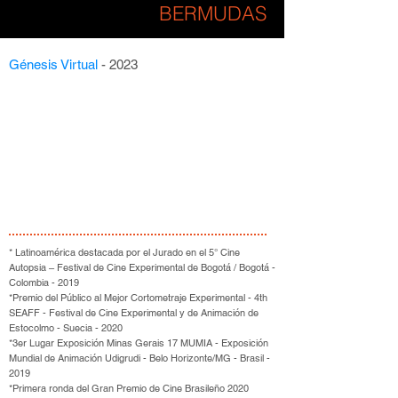
BERMUDAS
Génesis Virtual
- 2023
* Latinoamérica destacada por el Jurado en el 5° Cine
Autopsia – Festival de Cine Experimental de Bogotá / Bogotá -
Colombia - 2019
*Premio del Público al Mejor Cortometraje Experimental - 4th
SEAFF - Festival de Cine Experimental y de Animación de
Estocolmo - Suecia - 2020
*3er Lugar Exposición Minas Gerais 17 MUMIA - Exposición
Mundial de Animación Udigrudi - Belo Horizonte/MG - Brasil -
2019
*Primera ronda del Gran Premio de Cine Brasileño 2020