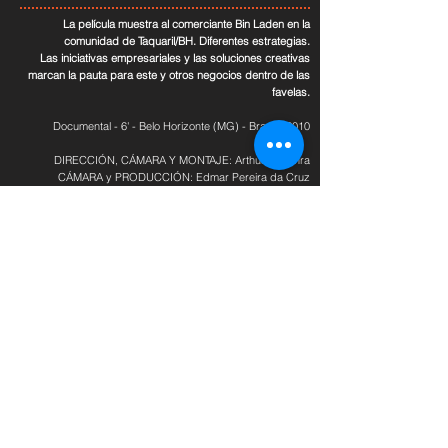
La película muestra al comerciante Bin Laden en la
comunidad de Taquaril/BH. Diferentes estrategias.
Las iniciativas empresariales y las soluciones creativas
marcan la pauta para este y otros negocios dentro de las
favelas.
Documental - 6' - Belo Horizonte (MG) - Brasil - 2010
DIRECCIÓN, CÁMARA Y MONTAJE: Arthur B. Senra
CÁMARA y PRODUCCIÓN: Edmar Pereira da Cruz
PROYECTO: En venta o intercambio
PRODUCCIÓN: Favela é Isso Aí
Premios y festivales
*Premio del jurado Curta o Curta en el 21º Festival
Internacional de Cortometrajes de São Paulo
Festival de Cortometrajes Kinoforum – São Paulo/SP – 2010
....
CineCufa 2010 – Río de Janeiro/RJ – 2010
21° Festival Internacional de Cortometrajes de São Paulo –
Curta Kinoforum – São Paulo/SP – 2010
V Cine Favela – São Paulo/SP – 2010
2º Festival Favela é Isso Aí – Imágenes de la Cultura Popular
Urbana – Belo Horizonte/MG – 2009