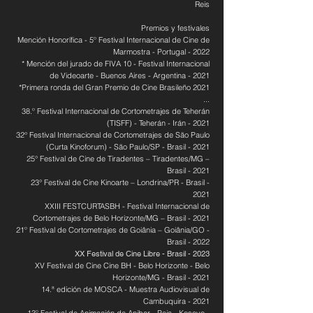
Reis
Premios y festivales
Mención Honorífica - 5º Festival Internacional de Cine de
Marmostra - Portugal - 2022
* Mención del jurado de FIVA 10 - Festival Internacional
de Videoarte - Buenos Aires - Argentina - 2021
*Primera ronda del Gran Premio de Cine Brasileño 2021
...
38.º Festival Internacional de Cortometrajes de Teherán
(TISFF) - Teherán - Irán - 2021
32° Festival Internacional de Cortometrajes de São Paulo
(Curta Kinoforum) - São Paulo/SP - Brasil - 2021
25° Festival de Cine de Tiradentes – Tiradentes/MG –
Brasil - 2021
23° Festival de Cine Kinoarte – Londrina/PR - Brasil -
2021
XXIII FESTCURTASBH - Festival Internacional de
Cortometrajes de Belo Horizonte/MG – Brasil - 2021
21º Festival de Cortometrajes de Goiânia – Goiânia/GO -
Brasil - 2022
XX Festival de Cine Libre - Brasil - 2023
XV Festival de Cine Cine BH - Belo Horizonte - Belo
Horizonte/MG - Brasil - 2021
14.ª edición de MOSCA - Muestra Audiovisual de
Cambuquira - 2021