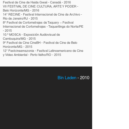
Festival de Cine de Haida Gwaii - Canadá - 2016
VII FESTIVAL DE CINE: CULTURA, ARTE Y PODER -
Belo Horizonte/MG - 2016
14° RECINE - Festival Internacional de Cine de Archivo -
Rio de Janeiro/RJ - 2015
8º Festival de Cortometrajes de Taquary – Festival
Internacional de Cortometrajes - Taquaritinga do Norte/PE
- 2015
10.ª MOSCA - Exposición Audiovisual de
Cambuquira/MG - 2015
9º Festival de Cine CineBH - Festival de Cine de Belo
Horizonte/MG - 2015
12° Festcineamazonia - Festival Latinoamericano de Cine
y Video Ambiental - Porto Velho/RO - 2015
Bin Laden
- 2010