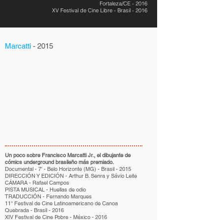
Fortaleza/CE - 2016
XV Festival de Cine Libre - Brasil - 2016
Marcatti
- 2015
Un poco sobre Francisco Marcatti Jr., el dibujante de
cómics underground brasileño más premiado.
Documental - 7' - Belo Horizonte (MG) - Brasil - 2015
DIRECCIÓN Y EDICIÓN - Arthur B. Senra y Sávio Leite
CÁMARA - Rafael Campos
PISTA MUSICAL - Huellas de odio
TRADUCCIÓN - Fernando Marques
11° Festival de Cine Latinoamericano de Canoa
Quebrada - Brasil - 2016
XIV Festival de Cine Pobre - México - 2016