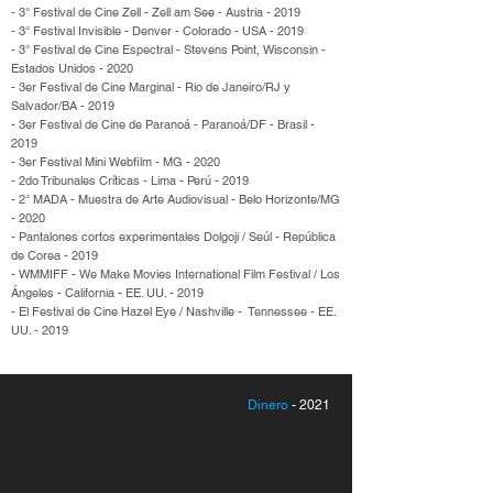
- 3° Festival de Cine Zell - Zell am See - Austria - 2019
- 3° Festival Invisible - Denver - Colorado - USA - 2019
- 3° Festival de Cine Espectral - Stevens Point, Wisconsin -
Estados Unidos - 2020
- 3er Festival de Cine Marginal - Rio de Janeiro/RJ y
Salvador/BA - 2019
- 3er Festival de Cine de Paranoá - Paranoá/DF - Brasil -
2019
- 3er Festival Mini Webfilm - MG - 2020
- 2do Tribunales Críticas - Lima - Perú - 2019
- 2° MADA - Muestra de Arte Audiovisual - Belo Horizonte/MG
- 2020
- Pantalones cortos experimentales Dolgoji / Seúl - República
de Corea - 2019
- WMMIFF - We Make Movies International Film Festival / Los
Ángeles - California - EE. UU. - 2019
- El Festival de Cine Hazel Eye / Nashville - Tennessee - EE.
UU. - 2019
Dinero
-
2021