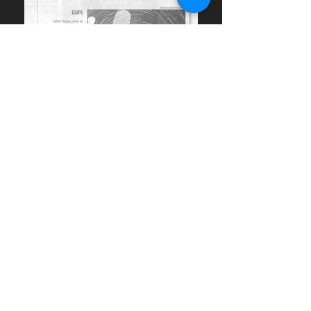
Prêmios
Menção especial com "Lagoa do Nado - A festa de um parque" na categoria Documentário
Ambiental - V FICAA - México - 2024
Melhor Montagem com "Virtual Genesis" - Competitiva de Curtas Nacionais do
27º
Festival
Cine PE - Recife/PE - Brasil - 2023
Talents Buenos Aires - 2022
Menção Honrosa - 5ª Marmostra - Festival Internacional de Cinema - Portugal - 2022
Menção Honrosa para o curta "Dinheiro" - FIVA 10 - Festival Internacional de Videoarte -
Argentina - 2021
Prêmio do público de melhor curta experimental "Estranho Animal"- 4th SEAFF - Stockholm